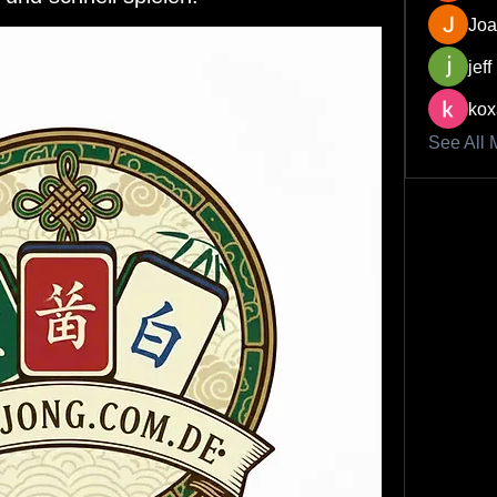
Joa
jeff
kox
See All 