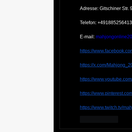
Adresse: Gitschiner Str.
Telefon: +49188525641
E-mail: 
mahjongonline2
https://www.facebook.c
https://x.com/Mahjong_2
https://www.youtube.c
https://www.pinterest.c
https://www.twitch.tv/m
按讚
回覆