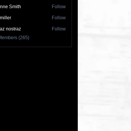
nne Smith
Follow
 miller
Follow
az nostraz
Follow
Members (265)