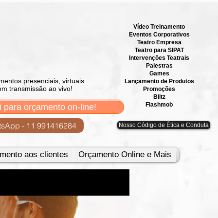
Vídeo Treinamento
Eventos Corporativos
​Teatro Empresa
Teatro para SIPAT
Intervenções Teatrais
Palestras
Games
mentos presenciais, virtuais
Lançamento de Produtos
om transmissão ao vivo!
Promoções
Blitz
Flashmob
i para orçamento on-line!
sApp - 11 991416284
Nosso Código de Ètica e Conduta
mento aos clientes
Orçamento Online e Mais