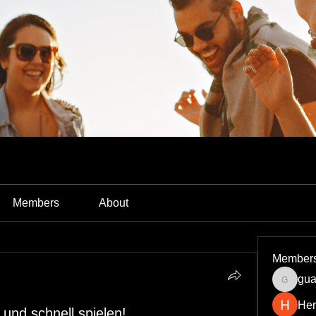
Members
About
Member
gua
guardia
Her
und schnell spielen!