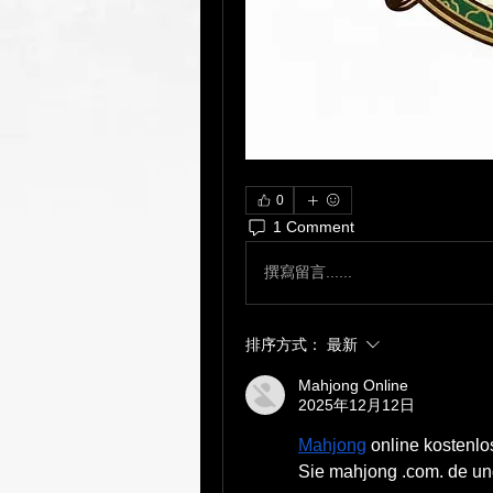
0
1 Comment
撰寫留言......
排序方式：
最新
Mahjong Online
2025年12月12日
Mahjong
 online kostenl
Sie mahjong .com. de un