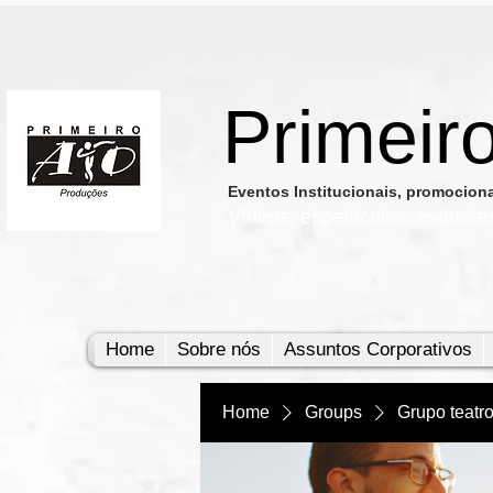
Primeir
​Eventos Institucionais, promocio
Vídeos, e
spetáculos, esquete
Home
Sobre nós
Assuntos Corporativos
Home
Groups
Grupo teatr