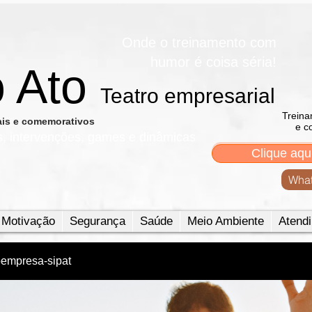
Onde o treinamento com
humor é coisa séria!
o Ato
Teatro empresarial​
Treina
nais e comemorativos
e c
s, intervenções, games e dinâmicas
Clique aqu
What
Motivação
Segurança
Saúde
Meio Ambiente
Atendi
oempresa-sipat