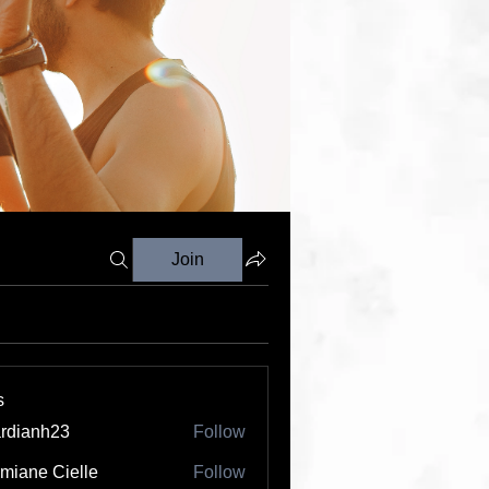
Join
s
rdianh23
Follow
nh23
miane Cielle
Follow