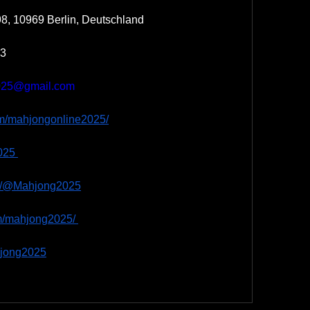
 98, 10969 Berlin, Deutschland
33
025@gmail.com
om/mahjongonline2025/
025
om/@Mahjong2025
om/mahjong2025/
ahjong2025