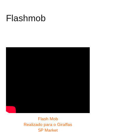
Flash Mob
Flashmob
Uma maneira de encantar os
seus clientes!
Flash Mob
Realizado para o Giraffas
​SP Market