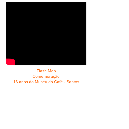
Flash Mob
Comemoração
16 anos do Museu do Café - Santos
Uma maneira de encantar os
seus clientes!
Equipe com 10, 20, 50 e 100
bailarinos ou coreografado para a
sua equipe!