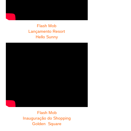
Flash Mob
Lançamento
Resort
Hello Sunny
Flash Mob
Inauguração do Shopping
Golden Square