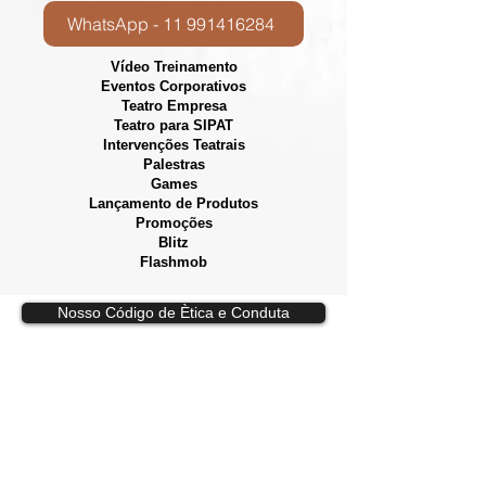
WhatsApp - 11 991416284
Vídeo Treinamento
Eventos Corporativos
​Teatro Empresa
Teatro para SIPAT
Intervenções Teatrais
Palestras
Games
Lançamento de Produtos
Promoções
Blitz
Flashmob
Nosso Código de Ètica e Conduta
Vídeos, e
spetáculos, esquetes,
intervenções, games e dinâmicas