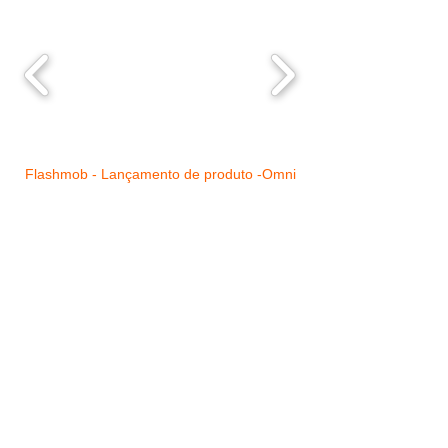
Flashmob - Lançamento de produto -Omni
Flash Mobs são aglomerações
instantâneas de pessoas em certo
lugar para realizar determinada
ação inusitada previamente
combinada, estas se dispersando
tão rapidamente quanto se
reuniram.
Excelente para lançamento de
produtos ou para surpreender em
qualquer situação!