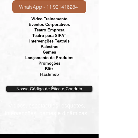
WhatsApp - 11 991416284
Vídeo Treinamento
Eventos Corporativos
​Teatro Empresa
Teatro para SIPAT
Intervenções Teatrais
Palestras
Games
Lançamento de Produtos
Promoções
Blitz
Flashmob
Nosso Código de Ètica e Conduta
Vídeos, e
spetáculos, esquetes,
intervenções, games e dinâmicas