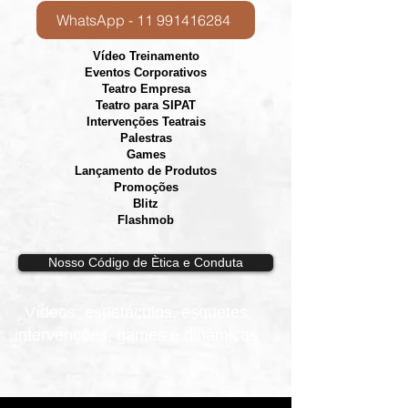
WhatsApp - 11 991416284
Vídeo Treinamento
Eventos Corporativos
​Teatro Empresa
Teatro para SIPAT
Intervenções Teatrais
Palestras
Games
Lançamento de Produtos
Promoções
Blitz
Flashmob
Nosso Código de Ètica e Conduta
Vídeos, e
spetáculos, esquetes,
intervenções, games e dinâmicas