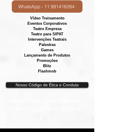
WhatsApp - 11 991416284
Vídeo Treinamento
Eventos Corporativos
​Teatro Empresa
Teatro para SIPAT
Intervenções Teatrais
Palestras
Games
Lançamento de Produtos
Promoções
Blitz
Flashmob
Nosso Código de Ètica e Conduta
Vídeos, e
spetáculos, esquetes,
intervenções, games e dinâmicas