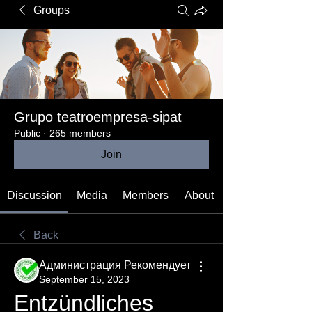
Groups
Grupo teatroempresa-sipat
Public
·
265 members
Join
Discussion
Media
Members
About
Back
Администрация Рекомендует
September 15, 2023
Entzündliches 