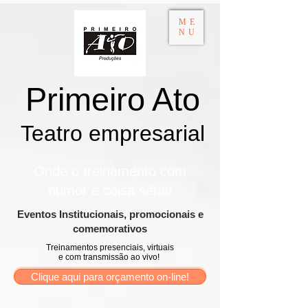
ME
NU
Primeiro Ato
Teatro empresarial​
Onde o treinamento com
humor é coisa séria!
​Eventos Institucionais, promocionais e
comemorativos
Treinamentos presenciais, virtuais
e com transmissão ao vivo!
Clique aqui para orçamento on-line!