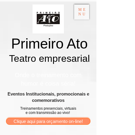
ME
NU
Primeiro Ato
Teatro empresarial​
Onde o treinamento com
humor é coisa séria!
​Eventos Institucionais, promocionais e
comemorativos
Treinamentos presenciais, virtuais
e com transmissão ao vivo!
Clique aqui para orçamento on-line!