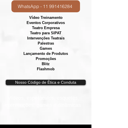
WhatsApp - 11 991416284
Vídeo Treinamento
Eventos Corporativos
​Teatro Empresa
Teatro para SIPAT
Intervenções Teatrais
Palestras
Games
Lançamento de Produtos
Promoções
Blitz
Flashmob
Nosso Código de Ètica e Conduta
Vídeos, e
spetáculos, esquetes,
intervenções, games e dinâmicas