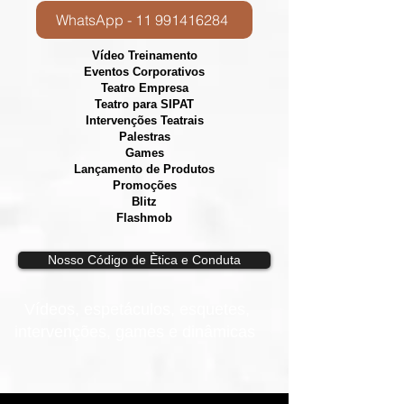
WhatsApp - 11 991416284
Vídeo Treinamento
Eventos Corporativos
​Teatro Empresa
Teatro para SIPAT
Intervenções Teatrais
Palestras
Games
Lançamento de Produtos
Promoções
Blitz
Flashmob
Nosso Código de Ètica e Conduta
Vídeos, e
spetáculos, esquetes,
intervenções, games e dinâmicas