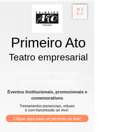
ME
NU
Primeiro Ato
Teatro empresarial​
Onde o treinamento com
humor é coisa séria!
​Eventos Institucionais, promocionais e
comemorativos
Treinamentos presenciais, virtuais
e com transmissão ao vivo!
Clique aqui para orçamento on-line!