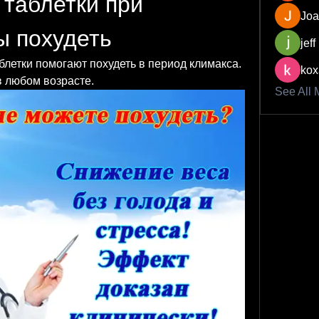
таблетки при 
Joa
ы похудеть
jeff
блетки помогают похудеть в период климакса. 
kox
 любом возрасте.
See All 