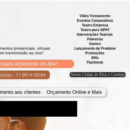
Vídeo Treinamento
Eventos Corporativos
​Teatro Empresa
Teatro para SIPAT
Intervenções Teatrais
Palestras
Games
mentos presenciais, virtuais
Lançamento de Produtos
om transmissão ao vivo!
Promoções
Blitz
Flashmob
i para orçamento on-line!
sApp - 11 991416284
Nosso Código de Ètica e Conduta
mento aos clientes
Orçamento Online e Mais