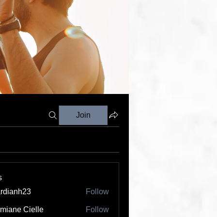
Join
s
rdianh23
Follow
nh23
miane Cielle
Follow