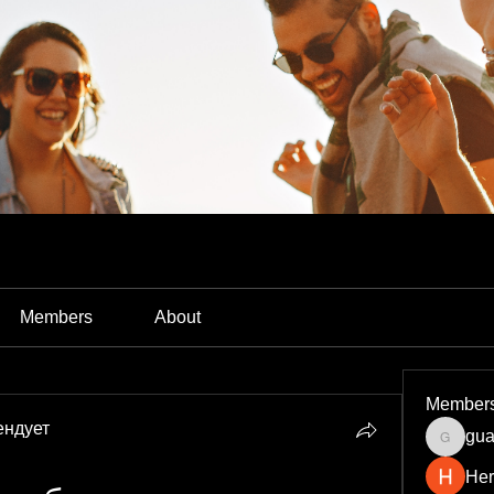
Members
About
Member
ендует
gua
guardia
Her