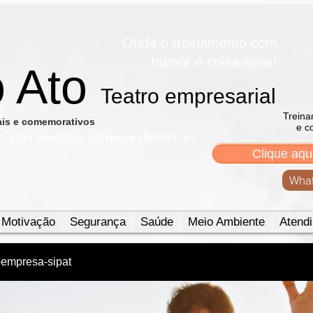
Onde o treinamento com
humor é coisa séria!
o Ato
Teatro empresarial​
Treina
nais e comemorativos
e c
s, intervenções, games e dinâmicas
Clique aqu
What
Motivação
Segurança
Saúde
Meio Ambiente
Atendi
oempresa-sipat