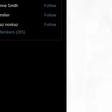
nne Smith
Follow
 miller
Follow
az nostraz
Follow
Members (265)