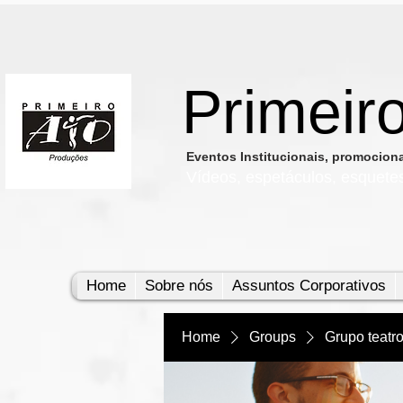
Primeir
​Eventos Institucionais, promocio
Vídeos, e
spetáculos, esquete
Home
Sobre nós
Assuntos Corporativos
Home
Groups
Grupo teatr