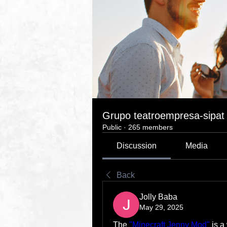
Grupo teatroempresa-sipat
Public
·
265 members
Discussion
Media
Back
Jolly Baba
May 29, 2025
The 
"Minecraft Jenny Mod"
 is a