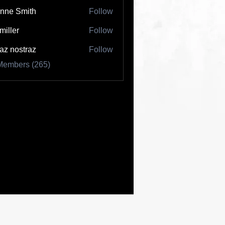
nne Smith
Follow
 miller
Follow
az nostraz
Follow
Members (265)