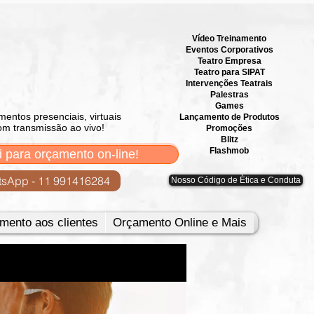
Vídeo Treinamento
Eventos Corporativos
​Teatro Empresa
Teatro para SIPAT
Intervenções Teatrais
Palestras
Games
mentos presenciais, virtuais
Lançamento de Produtos
om transmissão ao vivo!
Promoções
Blitz
Flashmob
i para orçamento on-line!
sApp - 11 991416284
Nosso Código de Ètica e Conduta
mento aos clientes
Orçamento Online e Mais