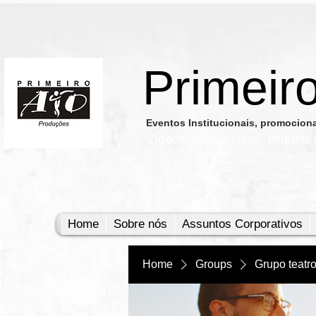
Primeir
​Eventos Institucionais, promocio
Vídeos, e
spetáculos, esquete
Home
Sobre nós
Assuntos Corporativos
Home
Groups
Grupo teatr