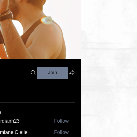
Join
s
rdianh23
Follow
nh23
miane Cielle
Follow