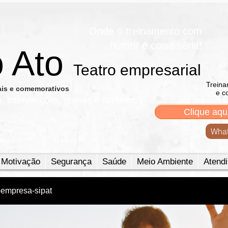
Onde o treinamento com
humor é coisa séria!
o Ato
Teatro empresarial​
Treina
nais e comemorativos
e c
s, intervenções, games e dinâmicas
Clique aqu
What
Motivação
Segurança
Saúde
Meio Ambiente
Atendi
oempresa-sipat