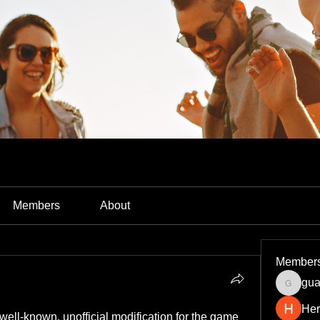
Members
About
Member
gua
guardia
Her
 well-known, unofficial modification for the game 