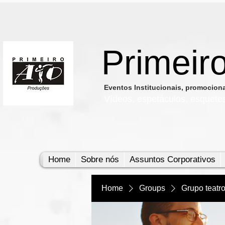
Primeir
​Eventos Institucionais, promocio
Vídeos, e
spetáculos, esquete
Home
Sobre nós
Assuntos Corporativos
Home
Groups
Grupo teatr