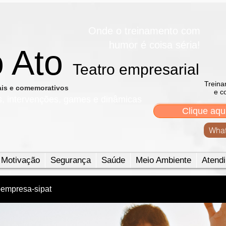
Onde o treinamento com
humor é coisa séria!
o Ato
Teatro empresarial​
Treina
nais e comemorativos
e c
s, intervenções, games e dinâmicas
Clique aqu
What
Motivação
Segurança
Saúde
Meio Ambiente
Atendi
oempresa-sipat