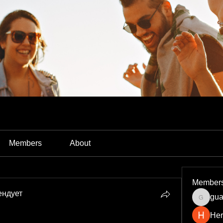
Members
About
Member
ендует
gua
guardia
Her