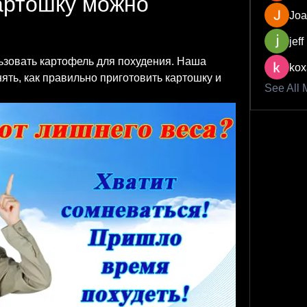
артошку можно 
Joa
jeff
ьзовать картофель для похудения. Наша 
kox
ть, как правильно приготовить картошку и 
See All 