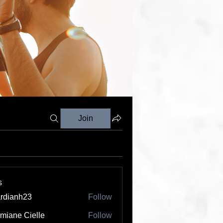
Join
s
rdianh23
Follow
nh23
miane Cielle
Follow