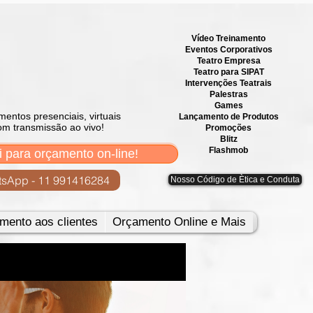
Vídeo Treinamento
Eventos Corporativos
​Teatro Empresa
Teatro para SIPAT
Intervenções Teatrais
Palestras
Games
mentos presenciais, virtuais
Lançamento de Produtos
om transmissão ao vivo!
Promoções
Blitz
Flashmob
i para orçamento on-line!
sApp - 11 991416284
Nosso Código de Ètica e Conduta
mento aos clientes
Orçamento Online e Mais