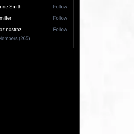
nne Smith
Follow
 miller
Follow
az nostraz
Follow
Members (265)