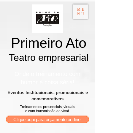
ME
NU
Primeiro Ato
Teatro empresarial​
Onde o treinamento com
humor é coisa séria!
​Eventos Institucionais, promocionais e
comemorativos
Treinamentos presenciais, virtuais
e com transmissão ao vivo!
Clique aqui para orçamento on-line!