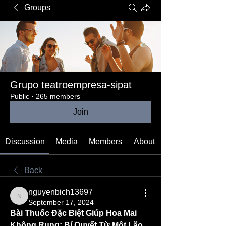
Groups
Grupo teatroempresa-sipat
Public
·
265 members
Join
Discussion
Media
Members
About
Back
nguyenbich13697
nguyenbich13697
September 17, 2024
Bài Thuốc Đặc Biệt Giúp Hoa Mai 
Không Rụng: Bí Quyết Từ Một Lão 