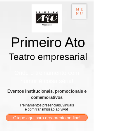
ME
NU
Primeiro Ato
Teatro empresarial​
Onde o treinamento com
humor é coisa séria!
​Eventos Institucionais, promocionais e
comemorativos
Treinamentos presenciais, virtuais
e com transmissão ao vivo!
Clique aqui para orçamento on-line!