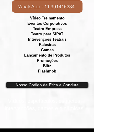
WhatsApp - 11 991416284
Vídeo Treinamento
Eventos Corporativos
​Teatro Empresa
Teatro para SIPAT
Intervenções Teatrais
Palestras
Games
Lançamento de Produtos
Promoções
Blitz
Flashmob
Nosso Código de Ètica e Conduta
Vídeos, e
spetáculos, esquetes,
intervenções, games e dinâmicas