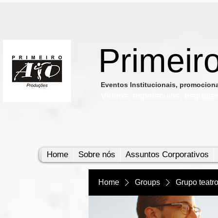
Primeir
​Eventos Institucionais, promocio
Vídeos, e
spetáculos, esquete
Home
Sobre nós
Assuntos Corporativos
Home
Groups
Grupo teatr