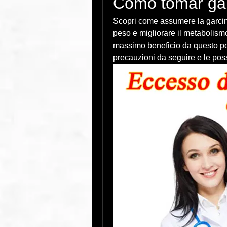
Como tomar ga
Scopri come assumere la garcinia
peso e migliorare il metabolismo. 
massimo beneficio da questo pot
precauzioni da seguire e le possi