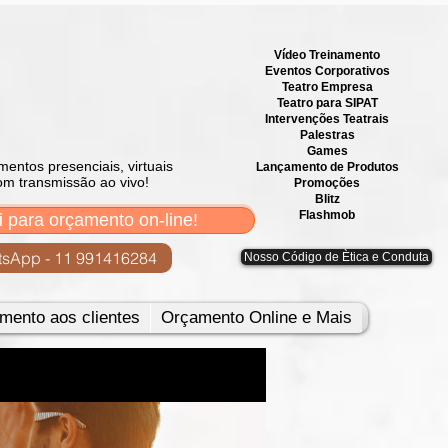
Vídeo Treinamento
Eventos Corporativos
​Teatro Empresa
Teatro para SIPAT
Intervenções Teatrais
Palestras
Games
mentos presenciais, virtuais
Lançamento de Produtos
om transmissão ao vivo!
Promoções
Blitz
Flashmob
i para orçamento on-line!
sApp - 11 991416284
Nosso Código de Ètica e Conduta
mento aos clientes
Orçamento Online e Mais