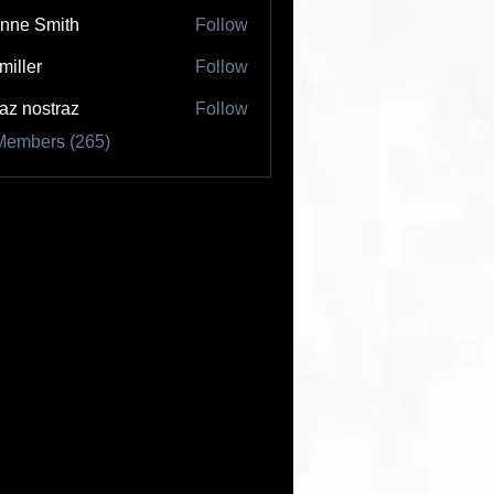
nne Smith
Follow
 miller
Follow
az nostraz
Follow
Members (265)