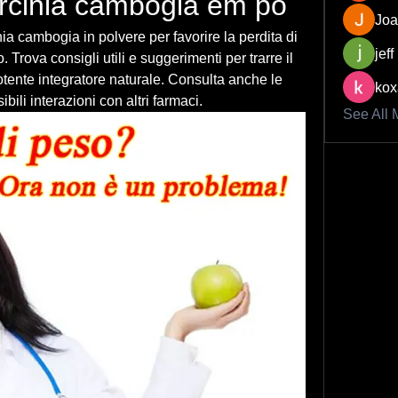
rcinia cambogia em po
Joa
 cambogia in polvere per favorire la perdita di 
jeff
Trova consigli utili e suggerimenti per trarre il 
ente integratore naturale. Consulta anche le 
kox
bili interazioni con altri farmaci.
See All 