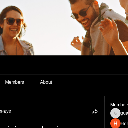
Members
About
Member
ендует
gua
guardia
Her