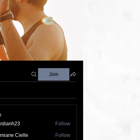
Join
s
rdianh23
Follow
nh23
miane Cielle
Follow