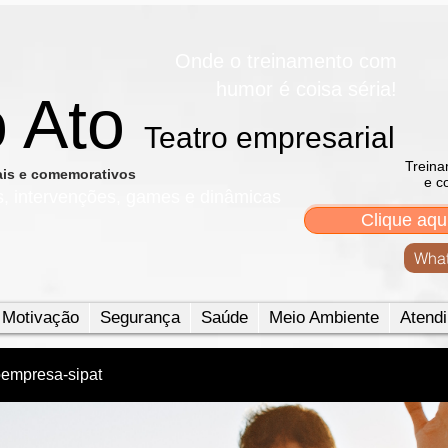
Onde o treinamento com
humor é coisa séria!
o Ato
Teatro empresarial​
Treina
nais e comemorativos
e c
s, intervenções, games e dinâmicas
Clique aqu
What
Motivação
Segurança
Saúde
Meio Ambiente
Atendi
oempresa-sipat