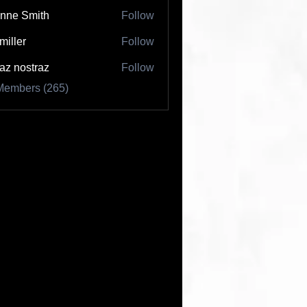
nne Smith
Follow
 miller
Follow
az nostraz
Follow
Members (265)