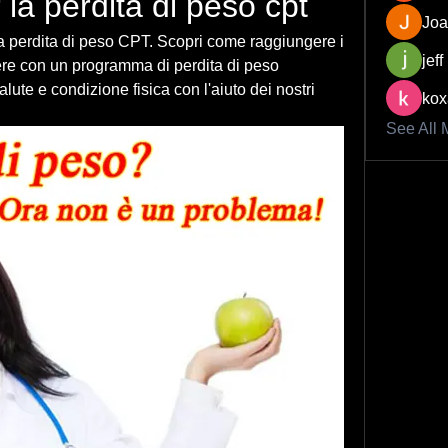
la perdita di peso cpt
Joa
 perdita di peso CPT. Scopri come raggiungere i 
jeff
sere con un programma di perdita di peso 
lute e condizione fisica con l'aiuto dei nostri 
kox
See All 