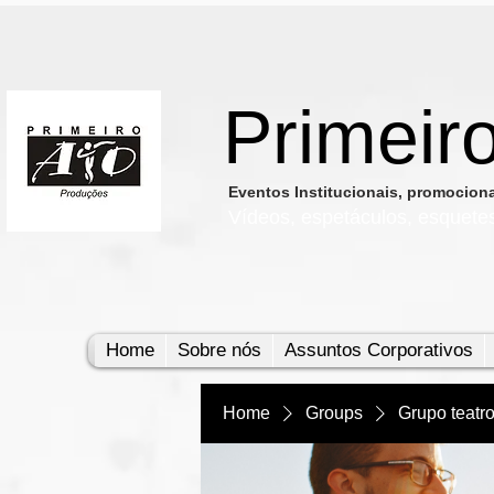
Primeir
​Eventos Institucionais, promocio
Vídeos, e
spetáculos, esquete
Home
Sobre nós
Assuntos Corporativos
Home
Groups
Grupo teatr