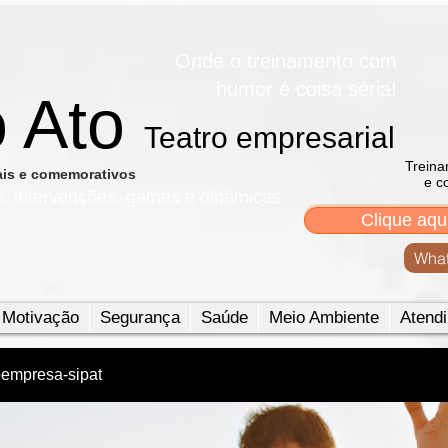
Onde o treinamento com
humor é coisa séria!
o Ato
Teatro empresarial​
Treina
nais e comemorativos
e c
s, intervenções, games e dinâmicas
Clique aqu
What
Motivação
Segurança
Saúde
Meio Ambiente
Atendi
oempresa-sipat