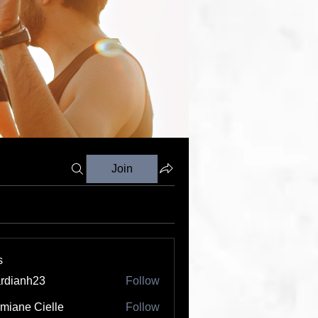
Join
s
rdianh23
Follow
nh23
miane Cielle
Follow