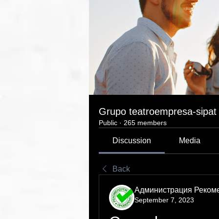
Grupo teatroempresa-sipat
Public
·
265 members
Discussion
Media
Back
Администрация Реком
September 7, 2023