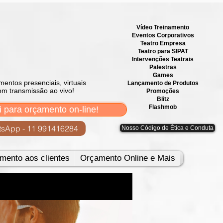
Vídeo Treinamento
Eventos Corporativos
​Teatro Empresa
Teatro para SIPAT
Intervenções Teatrais
Palestras
Games
mentos presenciais, virtuais
Lançamento de Produtos
om transmissão ao vivo!
Promoções
Blitz
Flashmob
i para orçamento on-line!
sApp - 11 991416284
Nosso Código de Ètica e Conduta
mento aos clientes
Orçamento Online e Mais