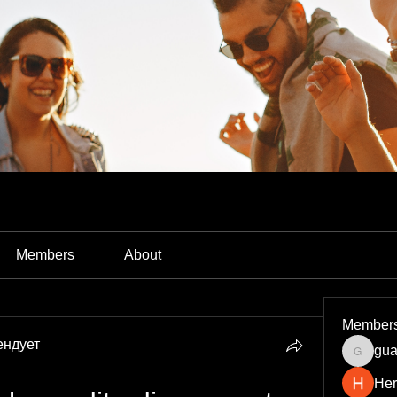
Members
About
Member
ендует
gua
guardia
Her