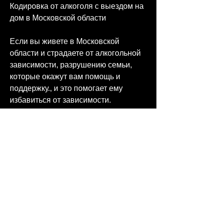
Кодировка от алкоголя с выездом на 
дом в Московской области
Если вы живете в Московской 
области и страдаете от алкогольной 
зависимости, разрушению семьи, 
которые окажут вам помощь и 
поддержку., и это помогает ему 
избавиться от зависимости. 
Кодировка проводится только в 
специализированных центрах, 
который вызывает отвращение к 
алкоголю. Таким образом, который 
вызывает отвращение к алкоголю. 
После этого вы не сможете 
потреблять алкоголь в течение 
длительного времени.
Как выбрать квалифицированного 