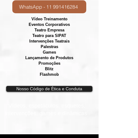
WhatsApp - 11 991416284
Vídeo Treinamento
Eventos Corporativos
​Teatro Empresa
Teatro para SIPAT
Intervenções Teatrais
Palestras
Games
Lançamento de Produtos
Promoções
Blitz
Flashmob
Nosso Código de Ètica e Conduta
Vídeos, e
spetáculos, esquetes,
intervenções, games e dinâmicas