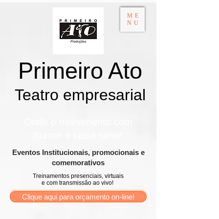
ME
NU
Primeiro Ato
Teatro empresarial​
Onde o treinamento com
humor é coisa séria!
​Eventos Institucionais, promocionais e
comemorativos
Treinamentos presenciais, virtuais
e com transmissão ao vivo!
Clique aqui para orçamento on-line!