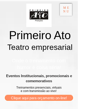
ME
NU
Primeiro Ato
Teatro empresarial​
Onde o treinamento com
humor é coisa séria!
​Eventos Institucionais, promocionais e
comemorativos
Treinamentos presenciais, virtuais
e com transmissão ao vivo!
Clique aqui para orçamento on-line!