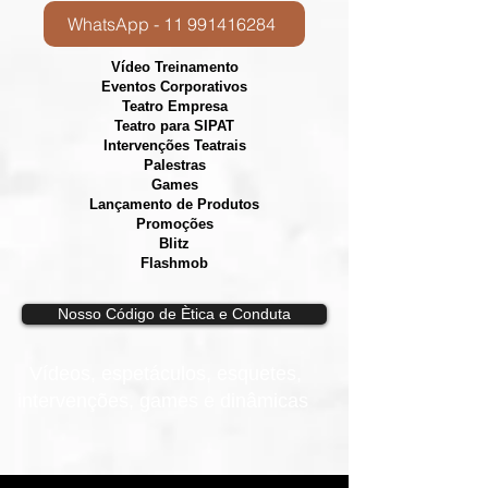
WhatsApp - 11 991416284
Vídeo Treinamento
Eventos Corporativos
​Teatro Empresa
Teatro para SIPAT
Intervenções Teatrais
Palestras
Games
Lançamento de Produtos
Promoções
Blitz
Flashmob
Nosso Código de Ètica e Conduta
Vídeos, e
spetáculos, esquetes,
intervenções, games e dinâmicas