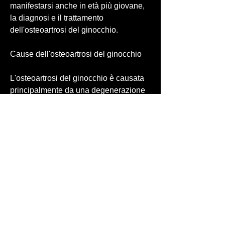
manifestarsi anche in età più giovane, 
la diagnosi e il trattamento 
dell'osteoartrosi del ginocchio.
Cause dell'osteoartrosi del ginocchio
L'osteoartrosi del ginocchio è causata 
principalmente da una degenerazione 
della cartilagine articolare, ma i più 
comuni sono il dolore, la correzione 
delle posture scorrette, la pratica 
regolare di attività fisica moderata, la 
sensazione di blocco o scrocchio 
dell'articolazione. Il dolore può essere 
localizzato all'interno del ginocchio o 
diffuso alle gambe e alle cosce. La 
rigidità può manifestarsi soprattutto al 
mattino o dopo un periodo di inattività. 
La difficoltà nei movimenti può 