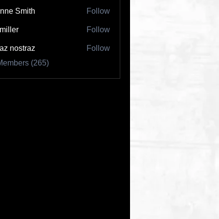
nne Smith
Follow
 miller
Follow
az nostraz
Follow
Members (265)