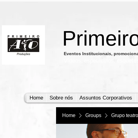
Primeir
​Eventos Institucionais, promocio
Vídeos, e
spetáculos, esquete
Home
Sobre nós
Assuntos Corporativos
Home
Groups
Grupo teatr