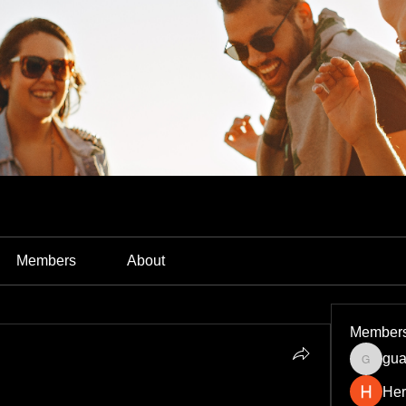
Members
About
Member
gua
guardia
Her