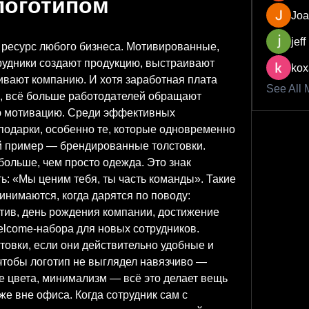
 логотипом
Joa
jeff
ресурс любого бизнеса. Мотивированные, 
удники создают продукцию, выстраивают 
kox
ивают компанию. И хотя заработная плата 
See All 
, всё больше работодателей обращают 
 мотивацию. Среди эффективных 
дарки, особенно те, которые одновременно 
й пример — брендированные толстовки.
больше, чем просто одежда. Это знак 
ь: «Мы ценим тебя, ты часть команды». Такие 
нимаются, когда дарятся по поводу: 
тив, день рождения компании, достижение 
elcome-набора для новых сотрудников.
товки, если они действительно удобные и 
чтобы логотип не выглядел навязчиво — 
 цвета, минимализм — всё это делает вещь 
е вне офиса. Когда сотрудник сам с 