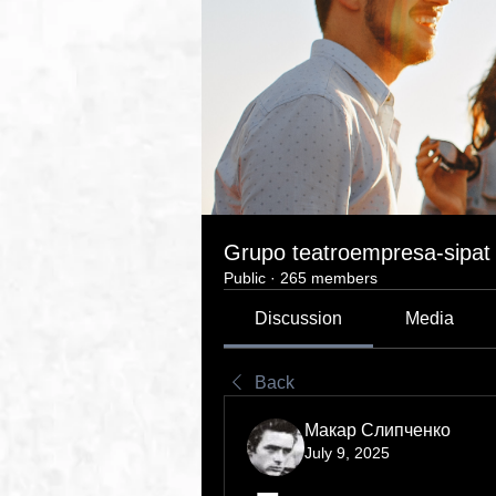
Grupo teatroempresa-sipat
Public
·
265 members
Discussion
Media
Back
Макар Слипченко
July 9, 2025