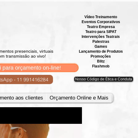
Vídeo Treinamento
Eventos Corporativos
​Teatro Empresa
Teatro para SIPAT
Intervenções Teatrais
Palestras
Games
mentos presenciais, virtuais
Lançamento de Produtos
om transmissão ao vivo!
Promoções
Blitz
Flashmob
i para orçamento on-line!
sApp - 11 991416284
Nosso Código de Ètica e Conduta
mento aos clientes
Orçamento Online e Mais