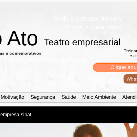
Onde o treinamento com
humor é coisa séria!
o Ato
Teatro empresarial​
Treina
nais e comemorativos
e c
s, intervenções, games e dinâmicas
Clique aqu
What
Motivação
Segurança
Saúde
Meio Ambiente
Atendi
oempresa-sipat