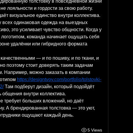
дированную толстовку в повседневной жизни 
не лояльности и гордости за свою работу.
даёт визуальное единство внутри коллектива. 
у всех одинаковая одежда на выездных 
иво, это усиливает чувство общности. Когда у 
с логотипом, команда начинает ощущать себя 
оне удалёнки или гибридного формата 
качественными — и по пошиву, и по ткани, и 
о поэтому стоит доверять таким задачам 
 Например, можно заказать в компании 
готипом 
https://designtvoy.com/portfolio/tolstovki-
2/
 Там подберут дизайн, который подойдёт 
ь общения внутри коллектива.
 требует больших вложений, но даёт 
. А брендированная толстовка — это уют, 
сотрудники ощущают каждый день.
5 Views