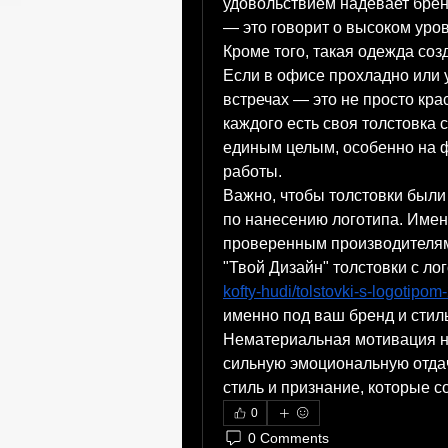
удовольствием надевает брен
— это говорит о высоком уров
Кроме того, такая одежда соз
Если в офисе прохладно или 
встречах — это не просто крас
каждого есть своя толстовка 
единым целым, особенно на ф
работы.
Важно, чтобы толстовки были 
по нанесению логотипа. Именн
проверенным производителям.
"Твой Дизайн" толстовки с ло
kofty-hudi/tolstovki-s-logotipom-
именно под ваш бренд и стил
Нематериальная мотивация не
сильную эмоциональную отдачу
стиль и признание, которые 
0
0 Comments