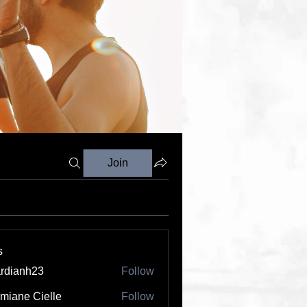
Join
s
rdianh23
Follow
nh23
miane Cielle
Follow