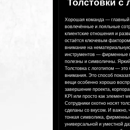
 Толстовки с
Хорошая команда — главный 
вовлечённые и лояльные сотр
клиентские отношения и разв
остаётся ключевым фактором
внимание на нематериальную
инструментов — фирменные по
полезны и символичны. Ярки
Толстовка с логотипом — это 
внимания. Это способ показат
вещи особенно хорошо воспри
завершение проекта, корпора
KPI или просто как элемент w
Сотрудники охотно носят толс
сделаны со вкусом. И важно, 
тонкая символика, фирменные
универсальной и уместной даж