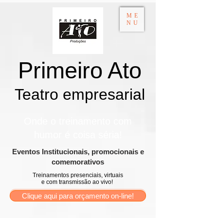
ME
NU
Primeiro Ato
Teatro empresarial​
Onde o treinamento com
humor é coisa séria!
​Eventos Institucionais, promocionais e
comemorativos
Treinamentos presenciais, virtuais
e com transmissão ao vivo!
Clique aqui para orçamento on-line!