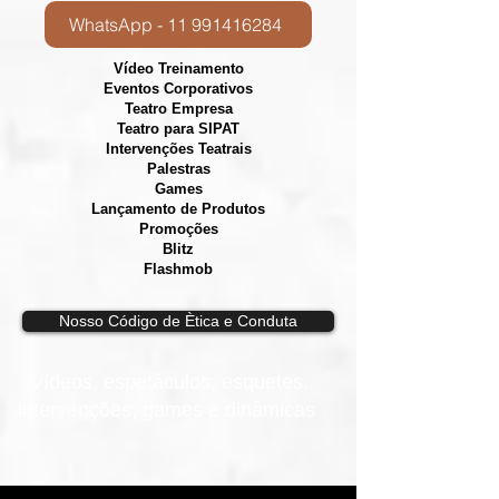
WhatsApp - 11 991416284
Vídeo Treinamento
Eventos Corporativos
​Teatro Empresa
Teatro para SIPAT
Intervenções Teatrais
Palestras
Games
Lançamento de Produtos
Promoções
Blitz
Flashmob
Nosso Código de Ètica e Conduta
Vídeos, e
spetáculos, esquetes,
intervenções, games e dinâmicas