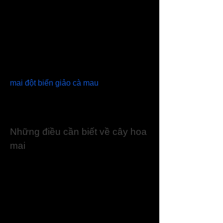
Cây mai, một biểu tượng đặc trưng của 
mùa Xuân Việt Nam, xuất phát từ cây 
hoang dại và có khả năng thích nghi tốt 
với khí hậu nhiệt đới, đặc biệt là miền 
Nam. Với đặc tính sinh trưởng mạnh 
mẽ, tuổi thọ cao, nếu được chăm sóc 
mai đột biến giảo cà mau
 đúng cách, 
cây mai không chỉ ra hoa đẹp mà còn 
thể hiện sự trù phú và ý nghĩa phong 
thủy tốt lành.
Những điều cần biết về cây hoa 
mai
Như chúng ta đã nói, hoa mai thường 
chỉ xuất hiện vào dịp Tết, vì vậy không 
phải ai cũng biết rõ về cây hoa mai. Để 
hiểu thêm về cây mai, chúng ta sẽ cùng 
khám phá những thông tin thú vị qua 
bài viết dưới đây.