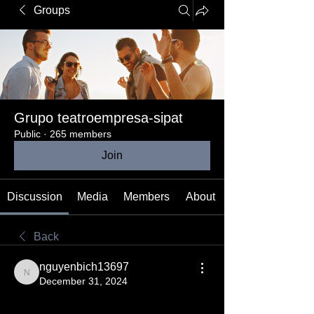
Groups
Grupo teatroempresa-sipat
Public
·
265 members
Join
Discussion
Media
Members
About
Back
nguyenbich13697
nguyenbich13697
December 31, 2024
KỸ THUẬT CHĂM SÓC VÀ BÓN 
PHÂN CHO CÂY MAI