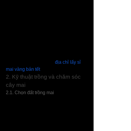
tháng 2 Dương lịch) và nở hoa đầu 
Xuân. Riêng mai Tứ Quý, hoa nở 
quanh năm. Các giống mai lai tạo hiện 
nay rất đa dạng, bao gồm:
Mai nhiều cánh: Mai Huỳnh Tỷ, mai 
Giảo, mai Cúc, mai Cửu Long...
Mai có màu sắc đặc biệt: Bạch Mai, mai 
Miến Điện, mai Bến Tre, mai Tứ Quý…
====>> Xem thêm: Top 
địa chỉ lấy sỉ 
mai vàng bán tết
2. Kỹ thuật trồng và chăm sóc 
cây mai
2.1. Chọn đất trồng mai
Trồng ngoài vườn: Chọn đất thịt nhẹ, 
giàu chất hữu cơ, không chua, không 
nhiễm phèn hay hóa chất độc hại.
Trồng trong chậu: Trộn đất với phân 
hữu cơ hoai mục theo tỷ lệ 70-80% đất 