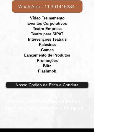
WhatsApp - 11 991416284
Vídeo Treinamento
Eventos Corporativos
​Teatro Empresa
Teatro para SIPAT
Intervenções Teatrais
Palestras
Games
Lançamento de Produtos
Promoções
Blitz
Flashmob
Nosso Código de Ètica e Conduta
Vídeos, e
spetáculos, esquetes,
intervenções, games e dinâmicas