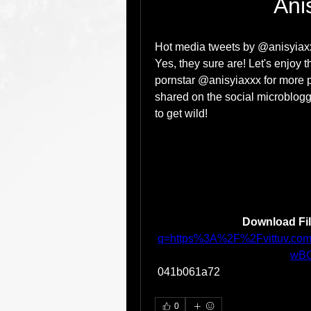
Ani
Hot media tweets by @anisyiaxx
Yes, they sure are! Let's enjoy 
pornstar @anisyiaxxx for more p
shared on the social microbloggin
to get wild!
Download Fil
q=https%3A%2F%2Fvittuv.c
wB
 041b061a72
0