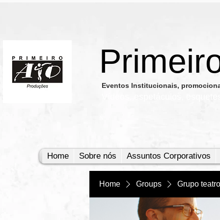
Primeir
​Eventos Institucionais, promocio
Vídeos, e
spetáculos, esquete
Home
Sobre nós
Assuntos Corporativos
Home
Groups
Grupo teatr