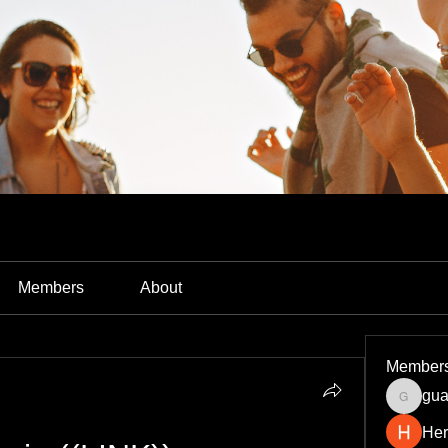
Members
About
Member
gua
guardia
Her