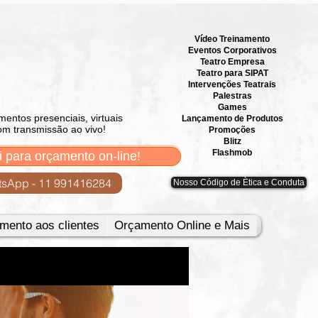
Vídeo Treinamento
Eventos Corporativos
​Teatro Empresa
Teatro para SIPAT
Intervenções Teatrais
Palestras
Games
mentos presenciais, virtuais
Lançamento de Produtos
om transmissão ao vivo!
Promoções
Blitz
Flashmob
i para orçamento on-line!
sApp - 11 991416284
Nosso Código de Ètica e Conduta
mento aos clientes
Orçamento Online e Mais