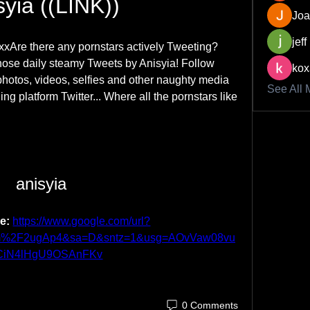
syia ((LINK))
Joa
jeff
xAre there any pornstars actively Tweeting? 
those daily steamy Tweets by Anisyia! Follow 
kox
hotos, videos, selfies and other naughty media 
See All 
g platform Twitter... Where all the pornstars like 
anisyia
e: 
https://www.google.com/url?
om%2F2ugAp4&sa=D&sntz=1&usg=AOvVaw08vu
CiN4lHgU9OSAnFKv
0 Comments