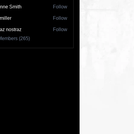
nne Smith
Follow
 miller
Follow
az nostraz
Follow
Members (265)