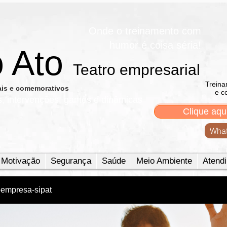
Onde o treinamento com
humor é coisa séria!
o Ato
Teatro empresarial​
Treina
nais e comemorativos
e c
s, intervenções, games e dinâmicas
Clique aqu
What
Motivação
Segurança
Saúde
Meio Ambiente
Atendi
oempresa-sipat