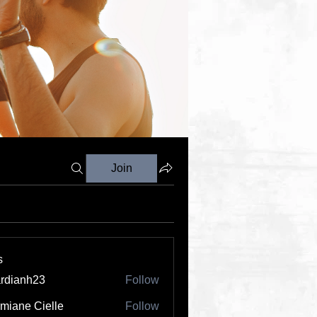
Join
s
rdianh23
Follow
nh23
miane Cielle
Follow