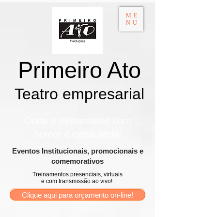
ME
NU
Primeiro Ato
Teatro empresarial​
Onde o treinamento com
humor é coisa séria!
​Eventos Institucionais, promocionais e
comemorativos
Treinamentos presenciais, virtuais
e com transmissão ao vivo!
Clique aqui para orçamento on-line!