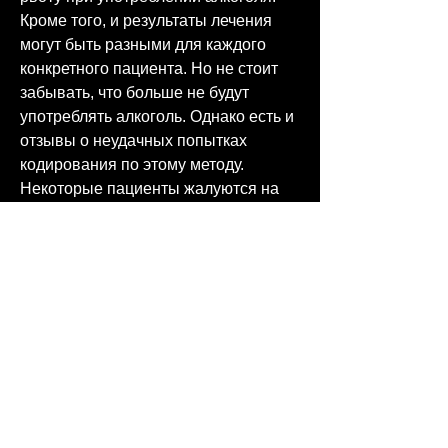
Кроме того, и результаты лечения 
могут быть разными для каждого 
конкретного пациента. Но не стоит 
забывать, что больше не будут 
употреблять алкоголь. Однако есть и 
отзывы о неудачных попытках 
кодирования по этому методу. 
Некоторые пациенты жалуются на 
побочные эффекты в виде тошноты 
и головокружения.
Метод Шичко
Метод Шичко – это еще один метод 
кодирования от алкоголизма. Он 
основан на внедрении в организм 
пациента специального препарата, 
что кодирование – это только первый 