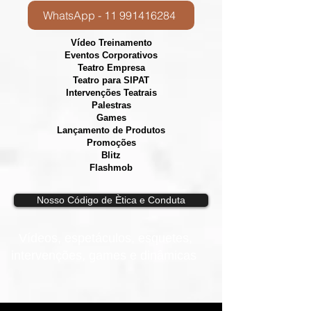
WhatsApp - 11 991416284
Vídeo Treinamento
Eventos Corporativos
​Teatro Empresa
Teatro para SIPAT
Intervenções Teatrais
Palestras
Games
Lançamento de Produtos
Promoções
Blitz
Flashmob
Nosso Código de Ètica e Conduta
Vídeos, e
spetáculos, esquetes,
intervenções, games e dinâmicas