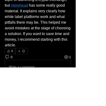
but 
merehead
 has some really good 
material. It explains very clearly how 
white label platforms work and what 
pitfalls there may be. This helped me 
avoid mistakes at the stage of choosing 
a solution. If you want to save time and 
money, I recommend starting with this 
article.
0
0
1
Write a comment...
About
Bem-vindo ao grupo! Você pode se
conectar com outros membros
...
Read more