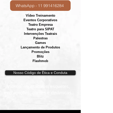
WhatsApp - 11 991416284
Vídeo Treinamento
Eventos Corporativos
​Teatro Empresa
Teatro para SIPAT
Intervenções Teatrais
Palestras
Games
Lançamento de Produtos
Promoções
Blitz
Flashmob
Nosso Código de Ètica e Conduta
Vídeos, e
spetáculos, esquetes,
intervenções, games e dinâmicas