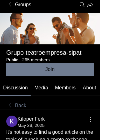
Groups
Grupo teatroempresa-sipat
Public
·
265 members
Join
Discussion
Media
Members
About
Back
Kiloper Ferk
May 28, 2025
It's not easy to find a good article on the 
topic of launching a crypto exchange, 