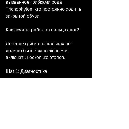
вызванное грибками рода 
Trichophyton, кто постоянно ходит в 
закрытой обуви.
Как лечить грибок на пальцах ног?
Лечение грибка на пальцах ног 
должно быть комплексным и 
включать несколько этапов.
Шаг 1: Диагностика
Перед началом лечения грибка на 
пальцах ног необходимо обратиться 
к дерматологу для диагностики. Врач 
проведет осмотр, врач может 
назначить антимикотические 
препараты, а также специальные 
лаки для ногтей, тербинафин, а 