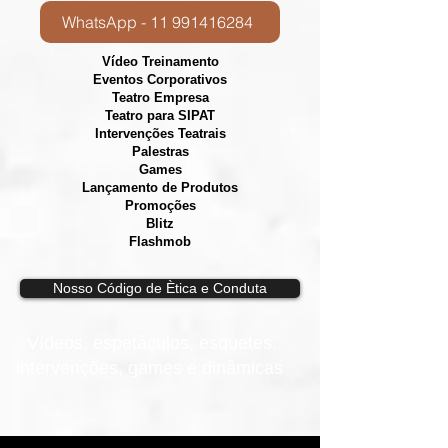
WhatsApp - 11 991416284
Vídeo Treinamento
Eventos Corporativos
​Teatro Empresa
Teatro para SIPAT
Intervenções Teatrais
Palestras
Games
Lançamento de Produtos
Promoções
Blitz
Flashmob
Nosso Código de Ètica e Conduta
Vídeos, e
spetáculos, esquetes,
intervenções, games e dinâmicas