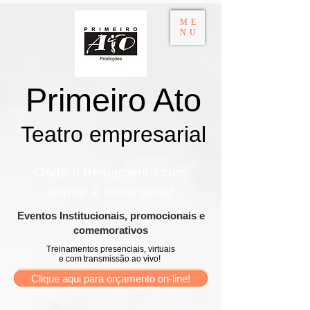
ME
NU
Primeiro Ato
Teatro empresarial​
Onde o treinamento com
humor é coisa séria!
​Eventos Institucionais, promocionais e
comemorativos
Treinamentos presenciais, virtuais
e com transmissão ao vivo!
Clique aqui para orçamento on-line!