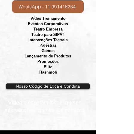
WhatsApp - 11 991416284
Vídeo Treinamento
Eventos Corporativos
​Teatro Empresa
Teatro para SIPAT
Intervenções Teatrais
Palestras
Games
Lançamento de Produtos
Promoções
Blitz
Flashmob
Nosso Código de Ètica e Conduta
Vídeos, e
spetáculos, esquetes,
intervenções, games e dinâmicas