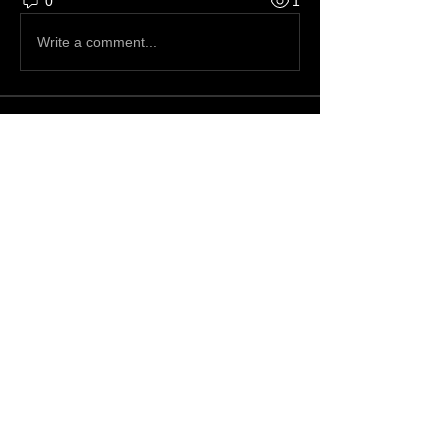
0
1
Write a comment...
About
Bem-vindo ao grupo! Você pode se
conectar com outros membros
...
Read more
Members
guardianh23
Follow
guardianh23
Hermiane Cielle
Follow
Joanne Smith
Follow
jeff miller
Follow