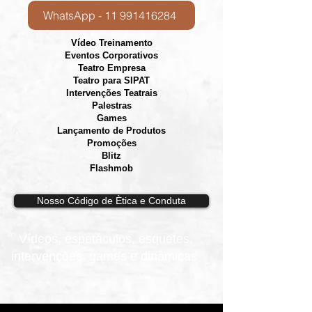
WhatsApp - 11 991416284
Vídeo Treinamento
Eventos Corporativos
​Teatro Empresa
Teatro para SIPAT
Intervenções Teatrais
Palestras
Games
Lançamento de Produtos
Promoções
Blitz
Flashmob
Nosso Código de Ètica e Conduta
Vídeos, e
spetáculos, esquetes,
intervenções, games e dinâmicas