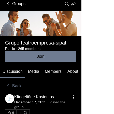
Groups
Grupo teatroempresa-sipat
Public
·
265 members
Join
Discussion
Media
Members
About
Back
Klingeltöne Kostenlos​
December 17, 2025
·
joined the
group.
0