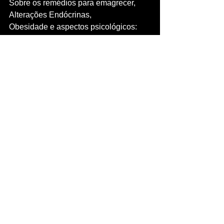
Sobre os remédios para emagrecer, 
Alterações Endócrinas, 
Obesidade e aspectos psicológicos: 
qual a relação entre eles, 
Curiosidades,
Verdades, mitos e muitos outros 
tópicos que o levarão a uma vida 
saudável!!!
See All
Recent Posts