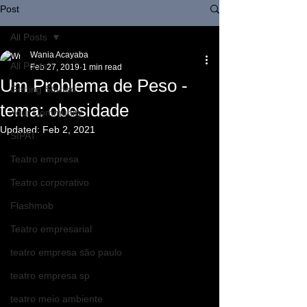
Post
All Posts
Wania Acayaba
All Posts
Feb 27, 2019
1 min read
Um Problema de Peso -
Getting Started
tema: obesidade
Your Community
Updated:
Feb 2, 2021
SIPAT
Teatro empresa
Teatro corporativo
Flashmob
Teatro empresarial
teatro empresa são paulo
teatro empresa sp
teatro meio ambiente