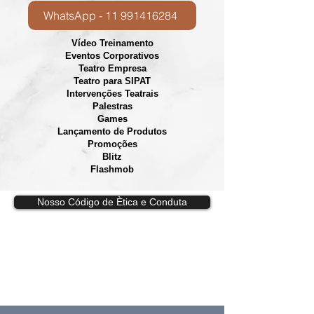
WhatsApp - 11 991416284
Vídeo Treinamento
Eventos Corporativos
​Teatro Empresa
Teatro para SIPAT
Intervenções Teatrais
Palestras
Games
Lançamento de Produtos
Promoções
Blitz
Flashmob
Nosso Código de Ètica e Conduta
Vídeos, e
spetáculos, esquetes,
intervenções, games e dinâmicas