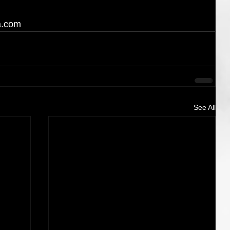
a.com
See All