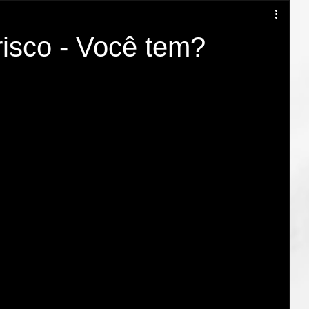
Teatro empresarial
teatro empresa são paulo
isco - Você tem?
mbiente