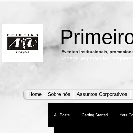
Primeir
​Eventos Institucionais, promocio
Vídeos, e
spetáculos, esquete
Home
Sobre nós
Assuntos Corporativos
All Posts
Getting Started
Your C