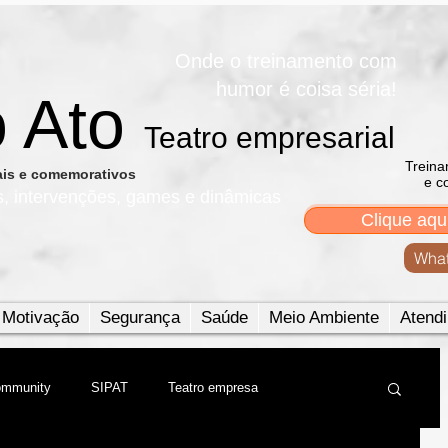
Onde o treinamento com
humor é coisa séria!
o Ato
Teatro empresarial​
Treina
nais e comemorativos
e c
s, intervenções, games e dinâmicas
Clique aqu
What
Motivação
Segurança
Saúde
Meio Ambiente
Atendi
ommunity
SIPAT
Teatro empresa