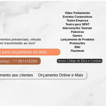
Vídeo Treinamento
Eventos Corporativos
​Teatro Empresa
Teatro para SIPAT
Intervenções Teatrais
Palestras
Games
mentos presenciais, virtuais
Lançamento de Produtos
om transmissão ao vivo!
Promoções
Blitz
Flashmob
i para orçamento on-line!
sApp - 11 991416284
Nosso Código de Ètica e Conduta
mento aos clientes
Orçamento Online e Mais