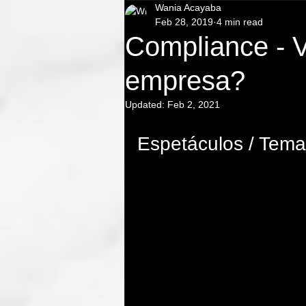
Wania Acayaba
Teatro corporativo
Flashmob
Feb 28, 2019
4 min read
Compliance - V
teatro empresa sp
teatro meio a
empresa?
Updated:
Feb 2, 2021
Espetáculos / Tem