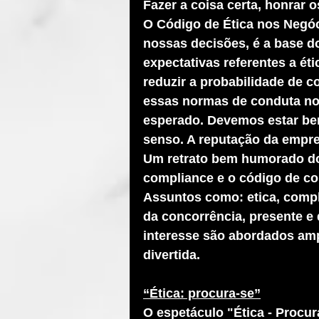
Fazer a coisa certa, honrar 
O Código de Ética nos Negóc
nossas decisões, é a base d
expectativas referentes a ét
reduzir a probabilidade de 
essas normas de conduta nos
esperado. Devemos estar be
senso. A reputação da empr
Um retrato bem humorado do
compliance e o código de c
Assuntos como: etica, compli
da concorrência, presente e 
interesse são abordados amp
divertida. 
“Ética: procura-se”
O espetáculo "Ética - Procur