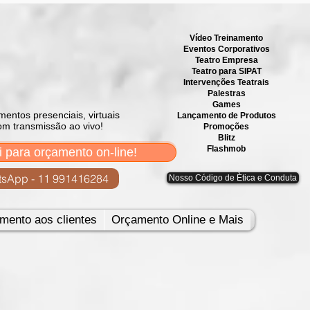
Vídeo Treinamento
Eventos Corporativos
​Teatro Empresa
Teatro para SIPAT
Intervenções Teatrais
Palestras
Games
mentos presenciais, virtuais
Lançamento de Produtos
om transmissão ao vivo!
Promoções
Blitz
Flashmob
i para orçamento on-line!
sApp - 11 991416284
Nosso Código de Ètica e Conduta
mento aos clientes
Orçamento Online e Mais