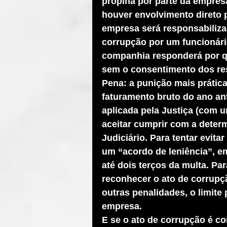
propina por parte da empres
houver envolvimento direto 
empresa será responsabiliza
corrupção por um funcionári
companhia responderá por q
sem o consentimento dos re
Pena: a punição mais prática
faturamento bruto do ano ant
aplicada pela Justiça (com u
aceitar cumprir com a deter
Judiciário. Para tentar evita
um “acordo de leniência”, e
até dois terços da multa. Par
reconhecer o ato de corrupç
outras penalidades, o limite
empresa.
E se o ato de corrupção é co