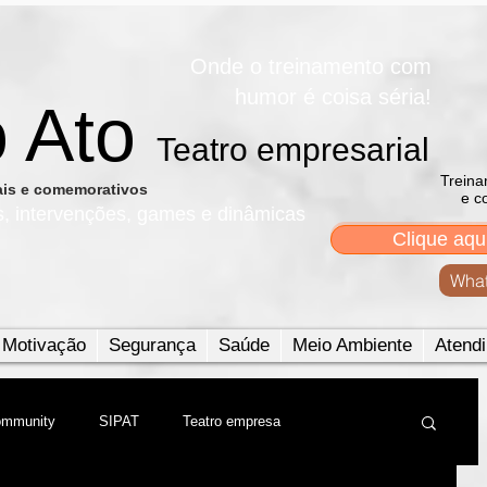
Onde o treinamento com
humor é coisa séria!
o Ato
Teatro empresarial​
Treina
nais e comemorativos
e c
s, intervenções, games e dinâmicas
Clique aqu
What
Motivação
Segurança
Saúde
Meio Ambiente
Atendi
ommunity
SIPAT
Teatro empresa