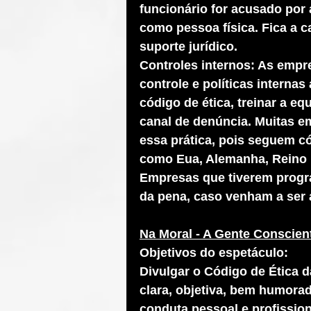
funcionário for acusado por 
como pessoa física. Fica a c
suporte jurídico.
Controles internos: As empr
controle e políticas interna
código de ética, treinar a eq
canal de denúncia. Muitas em
essa prática, pois seguem c
como Eua, Alemanha, Reino 
Empresas que tiverem progr
da pena, caso venham a ser a
Na Moral - A Gente Conscien
Objetivos do espetáculo: 
Divulgar o Código de Ética 
clara, objetiva, bem humorad
conduta pessoal e profissi