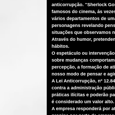
anticorrupção. "Sherlock Go
famosos do cinema, ás vezes 
vários departamentos de uma
personagens revelando pens
situações que observamos no
Através do humor, pretendemo
hábitos. 
O espetáculo ou intervenção 
sobre mudanças comportament
percepção, a formação de at
nosso modo de pensar e agir
A Lei Anticorrupção, nº 12.
contra a administração públ
práticas ilícitas e poderão 
é considerado um valor alto.
A empresa responderá por a