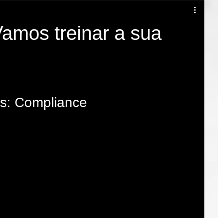
Teatro empresarial
teatro empresa são paulo
amos treinar a sua
mbiente
as: Compliance