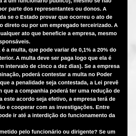
a a um funcionário público), mesmo se não 
por parte dos representantes ou donos. A 
da se o Estado provar que ocorreu o ato de 
o direto ou por um empregado terceirizado. A 
ualquer ato que beneficie a empresa, mesmo 
sponsáveis.
 é a multa, que pode variar de 0,1% a 20% do 
erior. A multa deve ser paga logo que ela é 
m intervalo de cinco a dez dias). Se a empresa 
minação, poderá contestar a multa no Poder 
r que a penalidade seja contestada, a Lei prevê 
m que a companhia poderá ter uma redução de 
a este acordo seja efetivo, a empresa terá de 
ão e cooperar com as investigações. Entre 
 pode ir até a interdição do funcionamento da 
metido pelo funcionário ou dirigente? Se um 