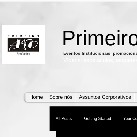
Primeir
​Eventos Institucionais, promocio
Vídeos, e
spetáculos, esquete
Home
Sobre nós
Assuntos Corporativos
All Posts
Getting Started
Your C