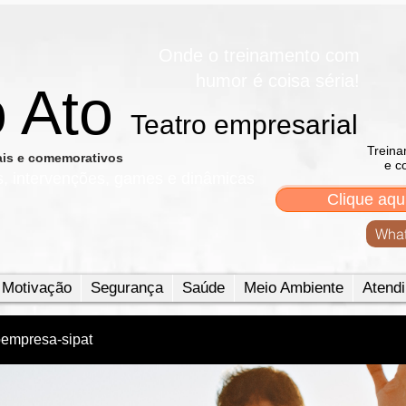
Onde o treinamento com
humor é coisa séria!
o Ato
Teatro empresarial​
Treina
nais e comemorativos
e c
s, intervenções, games e dinâmicas
Clique aqu
What
Motivação
Segurança
Saúde
Meio Ambiente
Atendi
oempresa-sipat