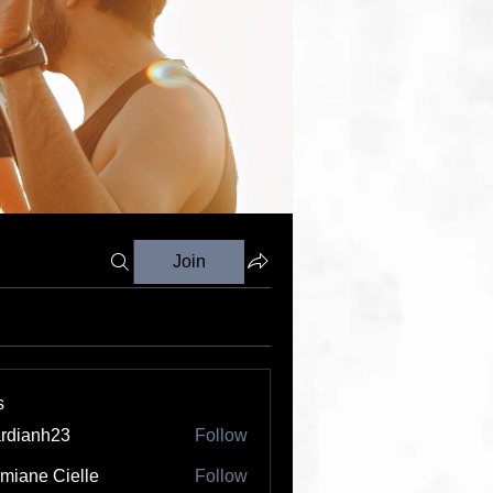
Join
s
rdianh23
Follow
nh23
miane Cielle
Follow