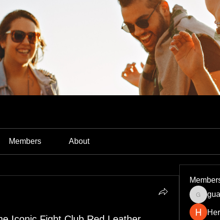
Members
About
Member
gua
guardia
Her
he Iconic Fight Club Red Leather