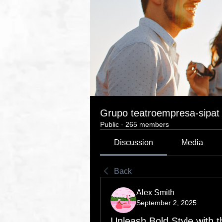
Grupo teatroempresa-sipat
Public
·
265 members
Discussion
Media
Back
Alex Smith
September 2, 2025
Unleash Bold Style with t