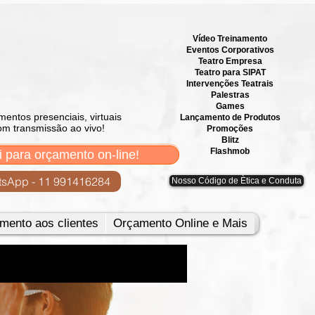
Vídeo Treinamento
Eventos Corporativos
​Teatro Empresa
Teatro para SIPAT
Intervenções Teatrais
Palestras
Games
mentos presenciais, virtuais
Lançamento de Produtos
om transmissão ao vivo!
Promoções
Blitz
Flashmob
i para orçamento on-line!
sApp - 11 991416284
Nosso Código de Ètica e Conduta
mento aos clientes
Orçamento Online e Mais