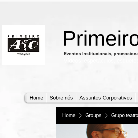
Primeir
​Eventos Institucionais, promocio
Vídeos, e
spetáculos, esquete
Home
Sobre nós
Assuntos Corporativos
Home
Groups
Grupo teatr