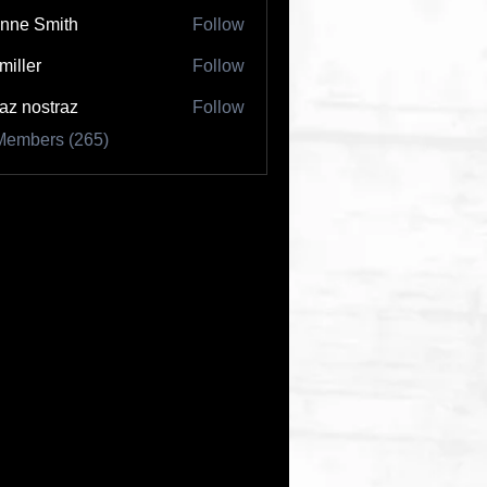
nne Smith
Follow
 miller
Follow
az nostraz
Follow
Members (265)