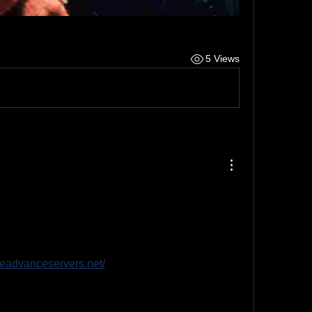
5 Views
 recent version of the Free Fire Advance 
eek into the future of Free Fire. This version 
haracters, and gameplay enhancements, 
citing experience. By download now APK, 
fireadvanceservers.net/