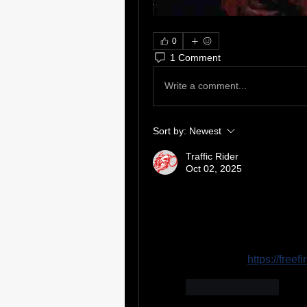
0
1 Comment
Write a comment...
Sort by:
Newest
Traffic Rider
Oct 02, 2025
The OB51 APK is the most
Server, offering a sneak p
includes new weapons, c
providing a fresh and ex
players can: 
https://free
Like
Reply