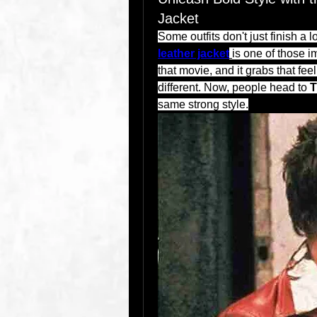
Jacket
Some outfits don't just finish a 
leather jacket
is one of those i
that movie, and it grabs that feel
different. Now, people head to 
T
same strong style.