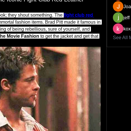
Joa
look; they shout something. The 
fight club red 
jeff
mmortal fashion items. Brad Pitt made it famous in 
kox
ing of being rebellious, sure of yourself, and 
he Movie Fashion
 to get the jacket and get that 
See All 