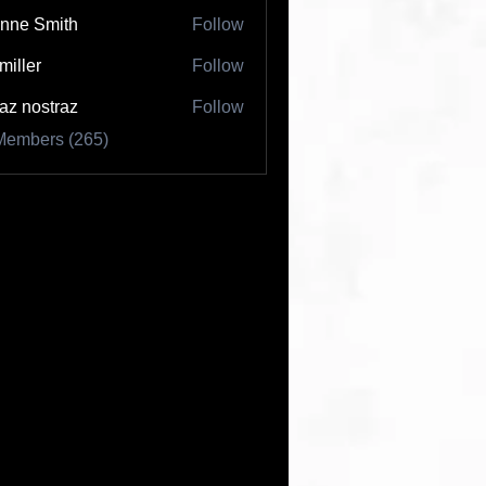
nne Smith
Follow
 miller
Follow
az nostraz
Follow
Members (265)