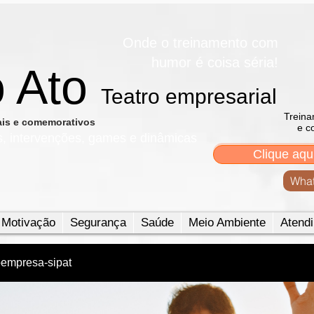
Onde o treinamento com
humor é coisa séria!
o Ato
Teatro empresarial​
Treina
nais e comemorativos
e c
s, intervenções, games e dinâmicas
Clique aqu
What
Motivação
Segurança
Saúde
Meio Ambiente
Atendi
oempresa-sipat