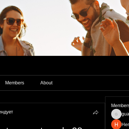
Members
About
Member
ендует
gua
guardia
Her