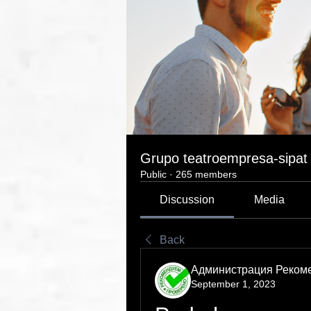
Grupo teatroempresa-sipat
Public
·
265 members
Discussion
Media
Back
Администрация Реком
September 1, 2023