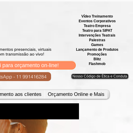
Vídeo Treinamento
Eventos Corporativos
​Teatro Empresa
Teatro para SIPAT
Intervenções Teatrais
Palestras
Games
mentos presenciais, virtuais
Lançamento de Produtos
om transmissão ao vivo!
Promoções
Blitz
Flashmob
i para orçamento on-line!
sApp - 11 991416284
Nosso Código de Ètica e Conduta
mento aos clientes
Orçamento Online e Mais