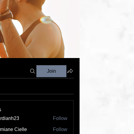
Join
s
rdianh23
Follow
nh23
miane Cielle
Follow