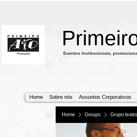
Primeir
​Eventos Institucionais, promocio
Vídeos, e
spetáculos, esquete
Home
Sobre nós
Assuntos Corporativos
Home
Groups
Grupo teatr