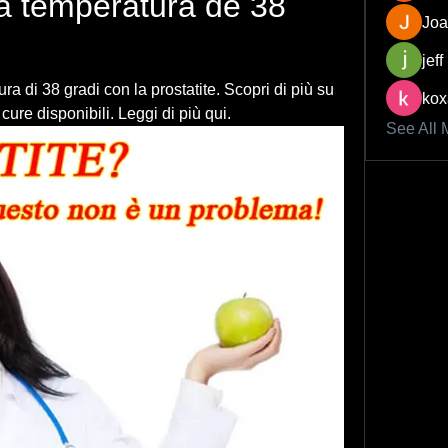
 temperatura de 38 
Joa
jeff
a di 38 gradi con la prostatite. Scopri di più su 
kox
cure disponibili. Leggi di più qui.
See All 