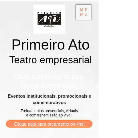
ME
NU
Primeiro Ato
Teatro empresarial​
Onde o treinamento com
humor é coisa séria!
​Eventos Institucionais, promocionais e
comemorativos
Treinamentos presenciais, virtuais
e com transmissão ao vivo!
Clique aqui para orçamento on-line!