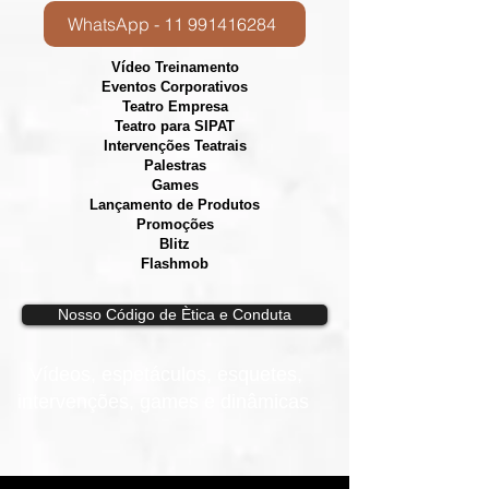
WhatsApp - 11 991416284
Vídeo Treinamento
Eventos Corporativos
​Teatro Empresa
Teatro para SIPAT
Intervenções Teatrais
Palestras
Games
Lançamento de Produtos
Promoções
Blitz
Flashmob
Nosso Código de Ètica e Conduta
Vídeos, e
spetáculos, esquetes,
intervenções, games e dinâmicas