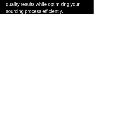
quality results while optimizing your 
sourcing process efficiently.
0
0
3
Write a comment...
About
Bem-vindo ao grupo! Você pode se
conectar com outros membros
...
Read more
Members
guardianh23
Follow
guardianh23
Hermiane Cielle
Follow