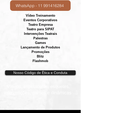
WhatsApp - 11 991416284
Vídeo Treinamento
Eventos Corporativos
​Teatro Empresa
Teatro para SIPAT
Intervenções Teatrais
Palestras
Games
Lançamento de Produtos
Promoções
Blitz
Flashmob
Nosso Código de Ètica e Conduta
Vídeos, e
spetáculos, esquetes,
intervenções, games e dinâmicas