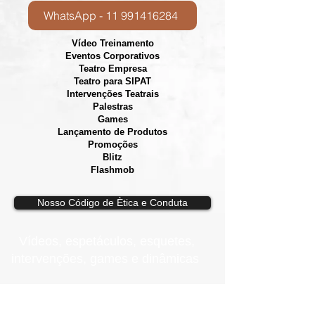
WhatsApp - 11 991416284
Vídeo Treinamento
Eventos Corporativos
​Teatro Empresa
Teatro para SIPAT
Intervenções Teatrais
Palestras
Games
Lançamento de Produtos
Promoções
Blitz
Flashmob
Nosso Código de Ètica e Conduta
Vídeos, e
spetáculos, esquetes,
intervenções, games e dinâmicas