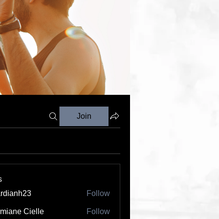
Join
s
rdianh23
Follow
nh23
miane Cielle
Follow