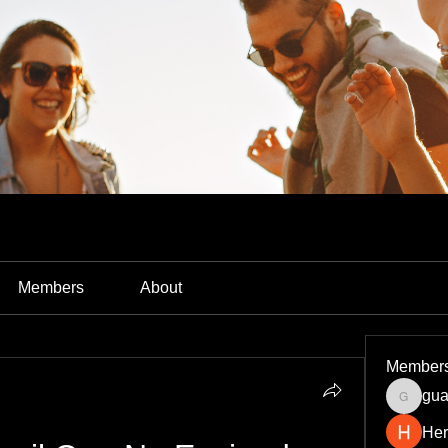
Members
About
Member
gua
guardia
Her