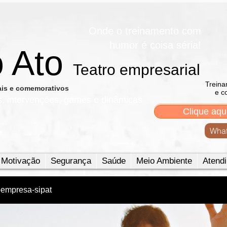
Onde o treinamento com
humor é coisa séria!
o Ato
Teatro empresarial​
Treina
nais e comemorativos
e c
s, intervenções, games e dinâmicas
Clique aqu
What
Motivação
Segurança
Saúde
Meio Ambiente
Atendi
oempresa-sipat