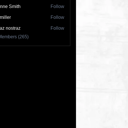
nne Smith
Follow
 miller
Follow
az nostraz
Follow
Members (265)