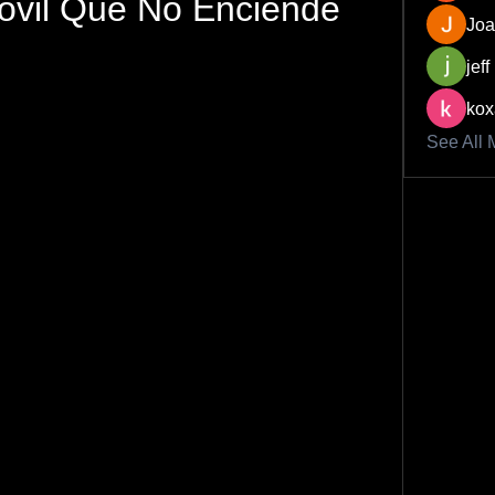
ovil Que No Enciende
Joa
jeff
kox
See All 