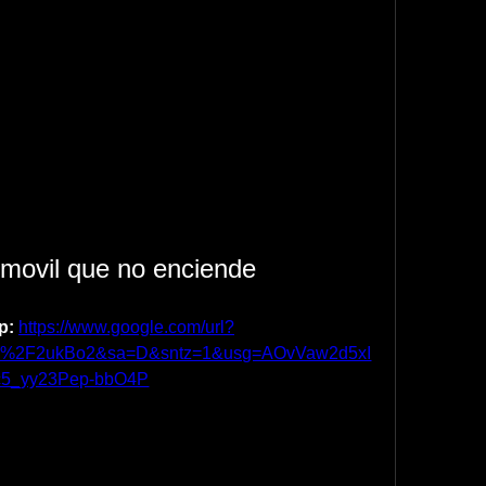
movil que no enciende
p: 
https://www.google.com/url?
om%2F2ukBo2&sa=D&sntz=1&usg=AOvVaw2d5xI
5_yy23Pep-bbO4P