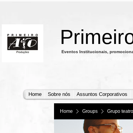
Primeir
​Eventos Institucionais, promocio
Vídeos, e
spetáculos, esquete
Home
Sobre nós
Assuntos Corporativos
Home
Groups
Grupo teatr