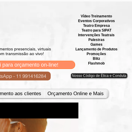
Vídeo Treinamento
Eventos Corporativos
​Teatro Empresa
Teatro para SIPAT
Intervenções Teatrais
Palestras
Games
mentos presenciais, virtuais
Lançamento de Produtos
om transmissão ao vivo!
Promoções
Blitz
Flashmob
i para orçamento on-line!
sApp - 11 991416284
Nosso Código de Ètica e Conduta
mento aos clientes
Orçamento Online e Mais