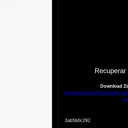
Recuperar 
Download Zi
q=https%3A%2F%2Fimgfil.c
Rc
 3ab5b0c292