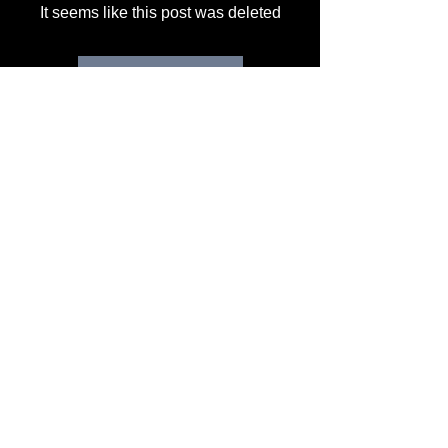
It seems like this post was deleted
Back to discussion
About
Bem-vindo ao grupo! Você pode se
conectar com outros membros
...
Read more
Members