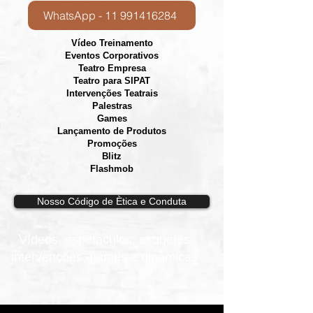
WhatsApp - 11 991416284
Vídeo Treinamento
Eventos Corporativos
​Teatro Empresa
Teatro para SIPAT
Intervenções Teatrais
Palestras
Games
Lançamento de Produtos
Promoções
Blitz
Flashmob
Nosso Código de Ètica e Conduta
Vídeos, e
spetáculos, esquetes,
intervenções, games e dinâmicas