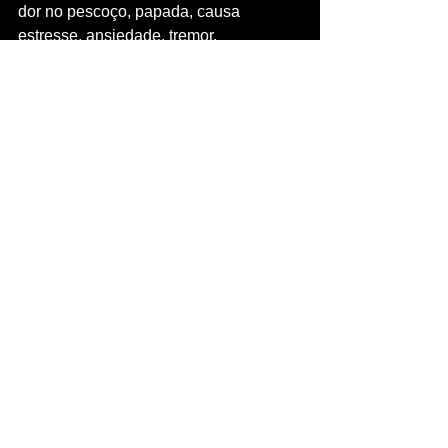
dor no pescoço, papada, causa 
estresse, ansiedade, tremor, 
depressão, acne, pode atrapalhar seus 
relacionamentos, sua vida familiar e 
social,  entre outros. Dicas para se 
proteger da radiação de celulares.
See All
Recent Posts