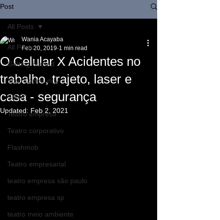
Post
All Posts
Wania Acayaba
All Posts
Feb 20, 2019
1 min read
O Celular X Acidentes no
Getting Started
trabalho, trajeto, laser e
Your Community
casa - segurança
SIPAT
Updated:
Feb 2, 2021
Teatro empresa
Teatro corporativo
Flashmob
Teatro empresarial
teatro empresa são paulo
teatro empresa sp
teatro meio ambiente