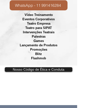
WhatsApp - 11 991416284
Vídeo Treinamento
Eventos Corporativos
​Teatro Empresa
Teatro para SIPAT
Intervenções Teatrais
Palestras
Games
Lançamento de Produtos
Promoções
Blitz
Flashmob
Nosso Código de Ètica e Conduta
Vídeos, e
spetáculos, esquetes,
intervenções, games e dinâmicas