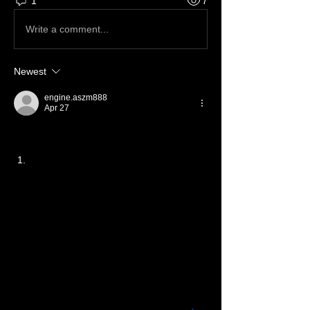
1
7
Write a comment...
Newest
engine.aszm888
Apr 27
 8 cách làm giá thể trồng cây tại nhà: đơn 
giản, dễ áp dụng và hiệu quả lâu dài
Giá thể trồng cây là gì và vì sao cần tự 
làm
Giá thể trồng cây là hỗn hợp các vật liệu 
giúp cây phát triển thay thế cho đất tự nhiên 
hoặc bổ trợ cho đất. Một giá thể tốt cần 
đảm bảo ba yếu tố cơ bản: giữ ẩm vừa đủ, 
thoát nước tốt và cung cấp dinh dưỡng cần 
thiết cho cây.
Trong điều kiện trồng cây tại nhà, đặc biệt 
là ở ban công hoặc sân thượng, việc tự làm 
giá thể giúp kiểm soát chất lượng, hạn chế 