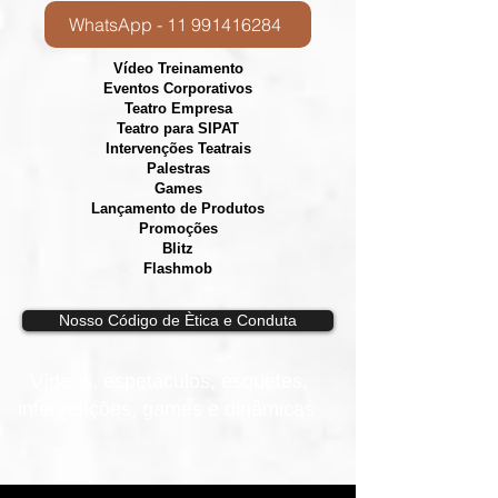
WhatsApp - 11 991416284
Vídeo Treinamento
Eventos Corporativos
​Teatro Empresa
Teatro para SIPAT
Intervenções Teatrais
Palestras
Games
Lançamento de Produtos
Promoções
Blitz
Flashmob
Nosso Código de Ètica e Conduta
Vídeos, e
spetáculos, esquetes,
intervenções, games e dinâmicas