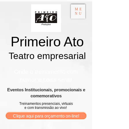
ME
NU
Primeiro Ato
Teatro empresarial​
Onde o treinamento com
humor é coisa séria!
​Eventos Institucionais, promocionais e
comemorativos
Treinamentos presenciais, virtuais
e com transmissão ao vivo!
Clique aqui para orçamento on-line!