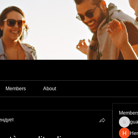
Members
About
Member
ендует
gua
guardia
Her