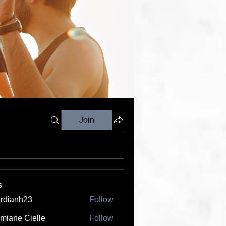
Join
s
rdianh23
Follow
nh23
miane Cielle
Follow