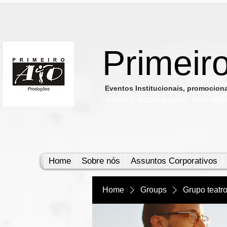
Primeir
​Eventos Institucionais, promocio
Vídeos, e
spetáculos, esquete
Home
Sobre nós
Assuntos Corporativos
Home
Groups
Grupo teatr