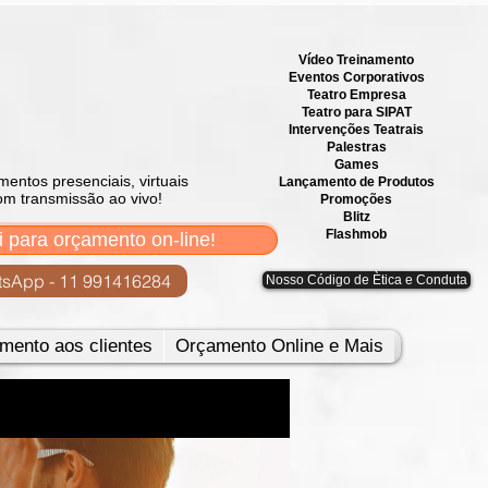
Vídeo Treinamento
Eventos Corporativos
​Teatro Empresa
Teatro para SIPAT
Intervenções Teatrais
Palestras
Games
mentos presenciais, virtuais
Lançamento de Produtos
om transmissão ao vivo!
Promoções
Blitz
Flashmob
i para orçamento on-line!
sApp - 11 991416284
Nosso Código de Ètica e Conduta
mento aos clientes
Orçamento Online e Mais