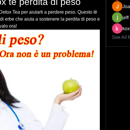
x tè perdita di peso
Joa
etox Tea per aiutarti a perdere peso. Questo tè 
jeff
di erbe che aiuta a sostenere la perdita di peso e 
alo ora!
kox
See All 