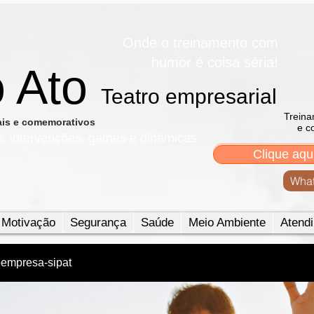
Onde o treinamento com
humor é coisa séria!
o Ato
Teatro empresarial​
Treina
nais e comemorativos
e c
s, intervenções, games e dinâmicas
Clique aqu
What
Motivação
Segurança
Saúde
Meio Ambiente
Atendi
oempresa-sipat