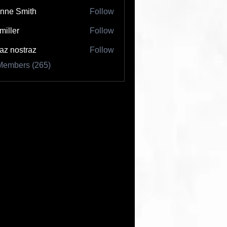
nne Smith
Follow
 miller
Follow
az nostraz
Follow
Members (265)