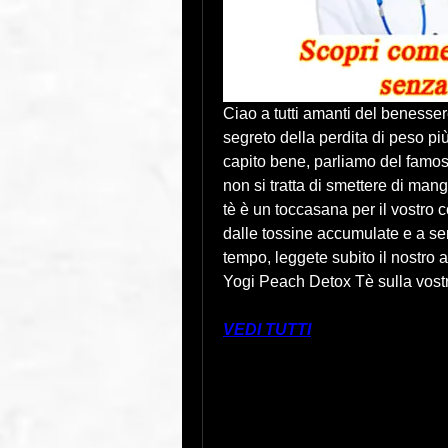
Ciao a tutti amanti del benessere 
segreto della perdita di peso più
capito bene, parliamo del famo
non si tratta di smettere di man
tè è un toccasana per il vostro c
dalle tossine accumulate e a sen
tempo, leggete subito il nostro ar
Yogi Peach Detox Tè sulla vostr
VEDI TUTTI